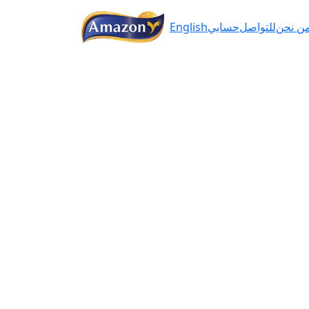
ن نحن
للتواصل
حسابي
English