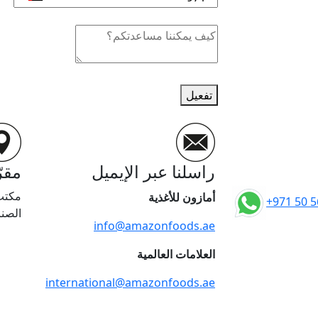
تفعيل
راسلنا عبر الإيميل
مقرّ
أمازون للأغذية
+971 50 5
الصناعية 4، دبي، الإم
info@amazonfoods.ae
العلامات العالمية
international@amazonfoods.ae