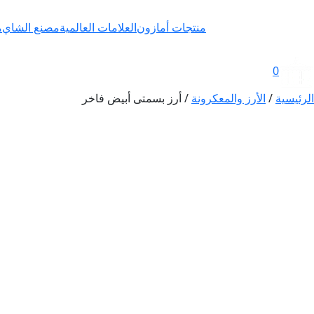
Ski
t
AmazonFoods
منتجات أمازون
العلامات العالمية
مصنع الشاي
م
conten
0
الرئيسية
/
الأرز والمعكرونة
/ أرز بسمتى أبيض فاخر