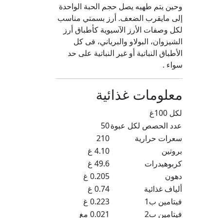
وحين يتم طهيه يصل حجم الحبة الواحدة
إلى مايقرب الضعف. أرز بسمتي مناسب
لكل وصفات الأرز الآسيوية كأطباق أرز
الشيزوان، البولاو والبرياني، فى كل
الأطباق النباتية أو غير النباتية على حد
سواء .
معلومات غذائية
لكل 100غ
عدد الحصص لكل عبوة
50
سعرات حرارية
210
بروتين
4.10 غ
كربوهيدرات
49.6 غ
دهون
0.205 غ
ألياف غذائية
0.74 غ
فيتامين ب1
0.223 غ
فيتامين ب2
0.021 مغ