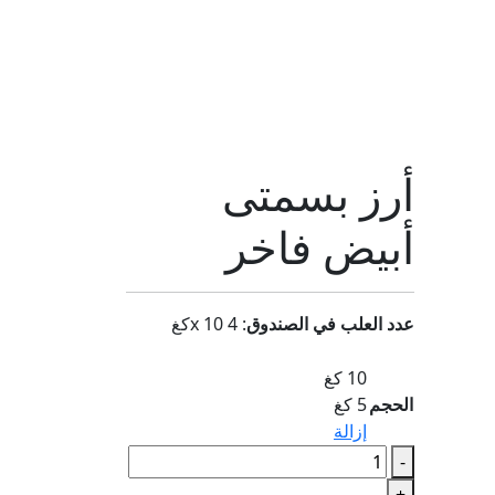
أرز بسمتى
أبيض فاخر
عدد العلب في الصندوق
:
4 x 10كغ
10 كغ
الحجم
5 كغ
إزالة
كمية
-
أرز
+