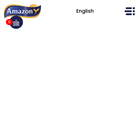
Ski
t
English
AmazonFoods
conten
0