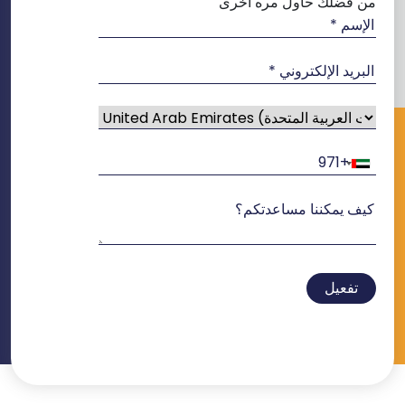
من فضلك حاول مره اخرى
تفعيل