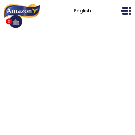
Ski
t
English
AmazonFoods
conten
0