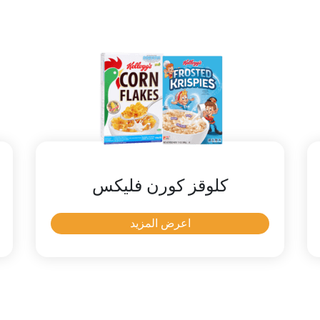
كلوقز كورن فليكس
اعرض المزيد