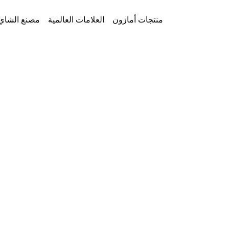
Ski
t
AmazonFoods
منتجات أمازون
العلامات العالمية
مصنع الشاي
conten