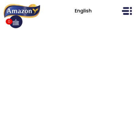
Ski
t
English
AmazonFoods
conten
0