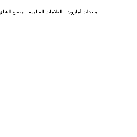
Ski
t
AmazonFoods
منتجات أمازون
العلامات العالمية
مصنع الشاي
conten