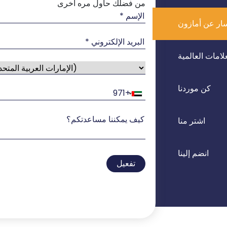
من فضلك حاول مره اخرى
ار عن أمازون
لامات العالمية
كن موردنا
اشتر منا
انضم إلينا
تفعيل