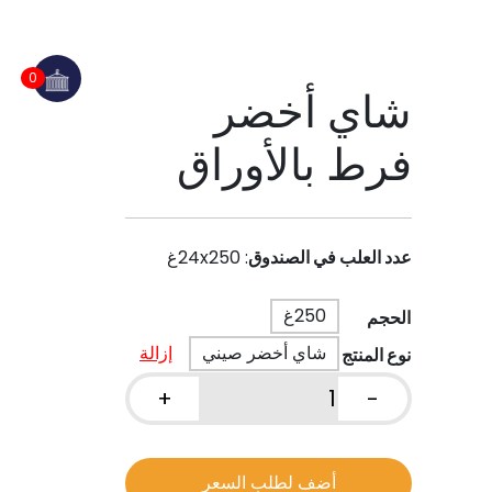
0
شاي أخضر
فرط بالأوراق
عدد العلب في الصندوق
:
24x250غ
250غ
الحجم
شاي أخضر صيني
إزالة
نوع المنتج
+
-
كمية
شاي
أخضر
أضف لطلب السعر
فرط