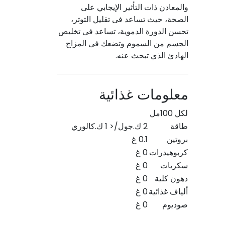
والمعادن ذات التأثير الإيجابي على
الصحة، حيث تساعد فى تقليل التوتر،
تحسن الدورة الدموية، تساعد فى تخليص
الجسم من السموم وتضعك فى المزاج
الهادئ الذي تبحث عنه.
معلومات غذائية
لكل 100مل
طاقة
2 ك.جول/< 1 ك.كالوري
بروتين
0.1 غ
كربوهيدرات
0 غ
سكريات
0 غ
دهون كلية
0 غ
ألياف غذائية
0 غ
صوديوم
0 غ