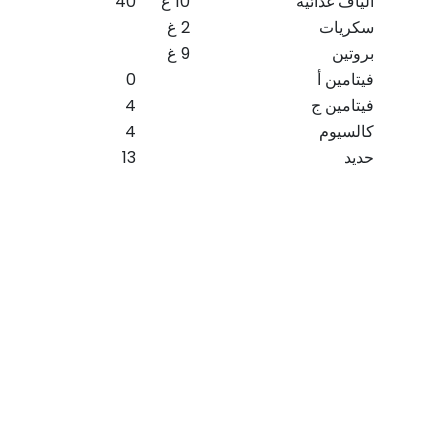
ألياف غذائية
10 غ
40
سكريات
2 غ
بروتين
9 غ
فيتامين أ
0
فيتامين ج
4
كالسيوم
4
حديد
13