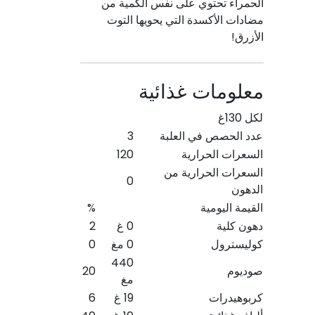
الحمراء تحتوي على نفس الكمية من
مضادات الأكسدة التي يحويها التوت
الأزرق!
معلومات غذائية
لكل 130غ
عدد الحصص في العلبة
3
السعرات الحرارية
120
السعرات الحرارية من
0
الدهون
القيمة اليومية
%
دهون كلية
0 غ
2
كوليسترول
0 مغ
0
440
صوديوم
20
مغ
كربوهيدرات
19 غ
6