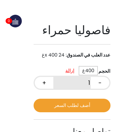
0
فاصوليا حمراء
عدد العلب في الصندوق
:
24 x 400غ
400غ
إزالة
الحجم
+
-
كمية
فاصوليا
حمراء
أضف لطلب السعر
تواصل معنا