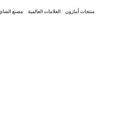
Ski
t
AmazonFoods
منتجات أمازون
العلامات العالمية
مصنع الشاي
conten