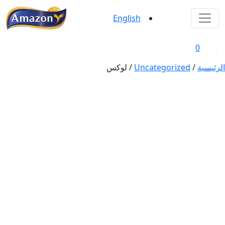
Ski
t
English
AmazonFoods
conten
0
الرئيسية
/
Uncategorized
/ لوكس