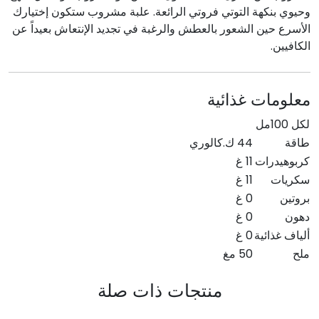
وحيوي بنكهة التوتي فروتي الرائعة. علبة مشروب ستكون إختيارك
الأسرع حين الشعور بالعطش والرغبة في تجديد الإنتعاش بعيداً عن
الكافيين.
معلومات غذائية
لكل 100مل
طاقة
44 ك.كالوري
كربوهيدرات
11 غ
سكريات
11 غ
بروتين
0 غ
دهون
0 غ
ألياف غذائية
0 غ
ملح
50 مغ
منتجات ذات صلة