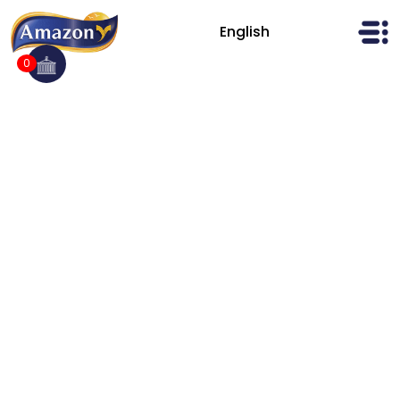
Ski
t
English
AmazonFoods
conten
0