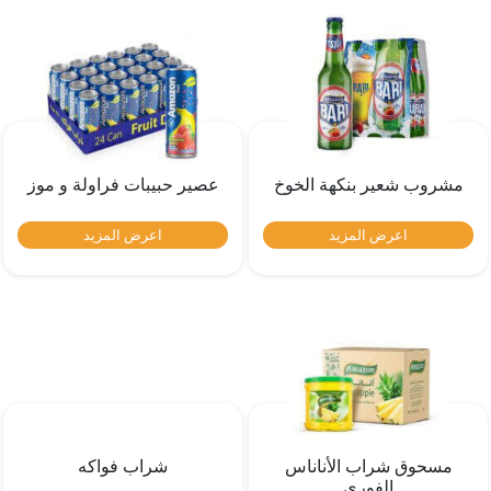
مشروب شعير بنكهة الخوخ
عصير حبيبات فراولة و موز
اعرض المزيد
اعرض المزيد
مسحوق شراب الأناناس
شراب فواكه
الفوري