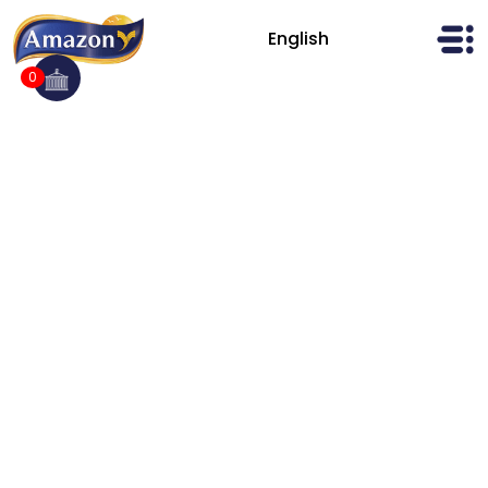
Ski
t
English
AmazonFoods
conten
0