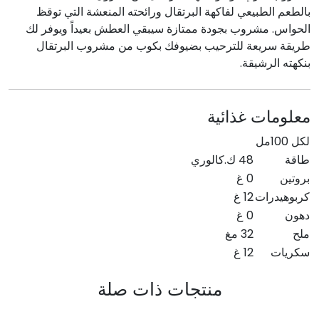
بالطعم الطبيعي لفاكهة البرتقال ورائحته المنعشة التي توقظ
الحواس. مشروب بجودة ممتازة سيبقي العطش بعيداً ويوفر لك
طريقة سريعة للترحيب بضيوفك بكوب من مشروب البرتقال
بنكهته الرشيقة.
معلومات غذائية
لكل 100مل
طاقة
48 ك.كالوري
بروتين
0 غ
كربوهيدرات
12 غ
دهون
0 غ
ملح
32 مغ
سكريات
12 غ
منتجات ذات صلة