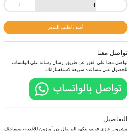
+
-
كمية
مشروب
غازي
أضف لطلب السعر
فونغو
برتقال
تواصل معنا
تواصل معنا على الفور عن طريق إرسال رسالة على الواتساب
للحصول على مساعدة سريعة لاستفساراتك.
التفاصيل
مشروب غازي فونغو بنكهة البرتقال من أمازون للأغذية ، سيفاجئك