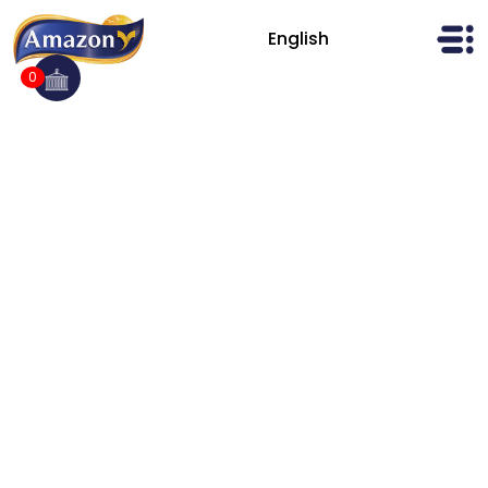
Ski
t
English
AmazonFoods
conten
0