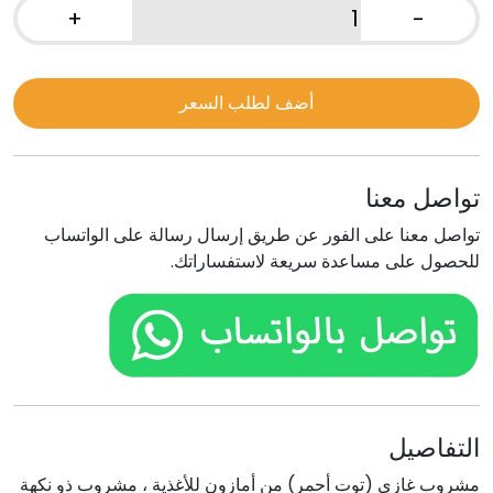
+
-
كمية
مشروب
غازي
أضف لطلب السعر
توت
أحمر
تواصل معنا
تواصل معنا على الفور عن طريق إرسال رسالة على الواتساب
للحصول على مساعدة سريعة لاستفساراتك.
التفاصيل
مشروب غازي (توت أحمر) من أمازون للأغذية ، مشروب ذو نكهة