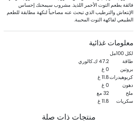
فائقة بطعم التوت الأحمر اللذيذ. مشروب سيمحنك إحساس
الإنتعاش والترطيب الذي تبحث عنه مصاحباً لنكهة مطابقة للطعم
الطبيعي لفاكهة التوت المحببة.
معلومات غذائية
لكل 100مل
طاقة
47.2 ك.كالوري
بروتين
0 غ
كربوهيدرات
11.8 غ
دهون
0 غ
ملح
32 مغ
سكريات
11.8 غ
منتجات ذات صلة